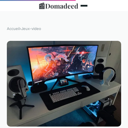
📰
Domadeed
Accueil
›
Jeux-video