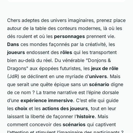
Chers adeptes des univers imaginaires, prenez place
autour de la table des conteurs modernes, là où les
dés roulent et où les
personnages
prennent vie.
Dans
ces mondes façonnés par la créativité, les
joueurs
endossent des
rôles
qui les transportent
bien au-delà du réel. Du vénérable "Donjons &
Dragons" aux épopées futuristes, les
jeux de rôle
(JdR) se déclinent en une myriade d’
univers
. Mais
que serait une quête épique sans un
scénario
digne
de ce nom ? La trame narrative est l’épine dorsale
d’une
expérience immersive
. C’est elle qui guide
les
choix
et les
actions des joueurs
, tout en leur
laissant la liberté de façonner l’
histoire
. Mais
comment concevoir des
scénarios
qui captivent
l’attention et stimulent l’imaginaire des participants ?