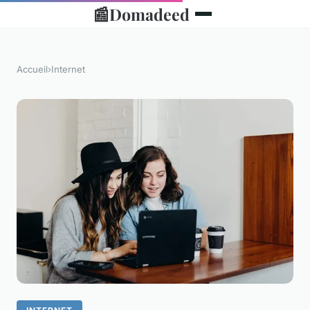
📰
Domadeed
Accueil
›
Internet