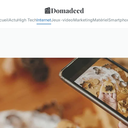
📰
Domadeed
cueil
Actu
High Tech
Internet
Jeux-video
Marketing
Matériel
Smartpho