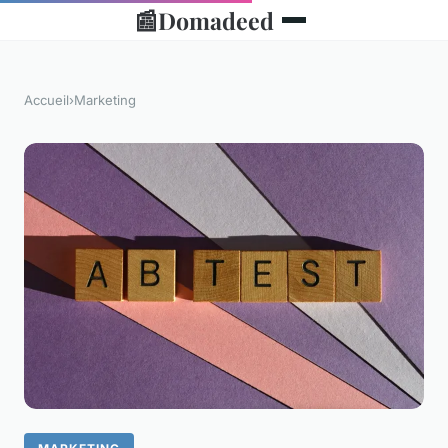
📰
Domadeed
Accueil
›
Marketing