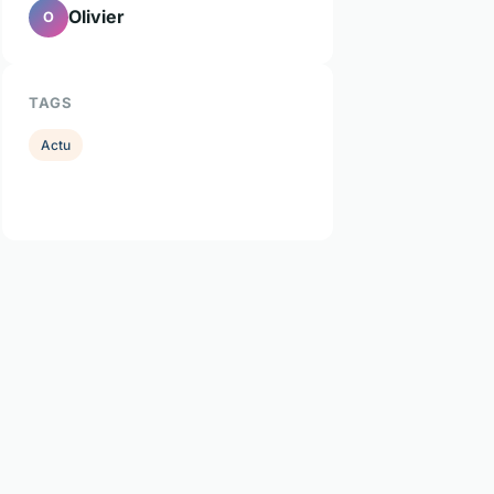
Olivier
O
TAGS
Actu