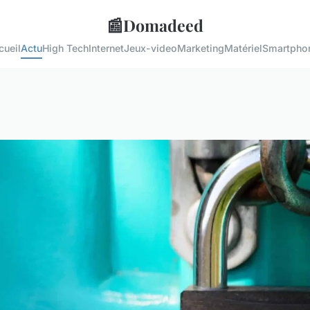
📰
Domadeed
cueil
Actu
High Tech
Internet
Jeux-video
Marketing
Matériel
Smartpho