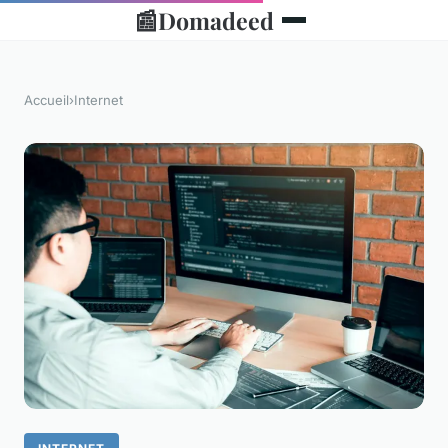
📰
Domadeed
Accueil
›
Internet