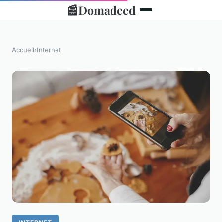
📰
Domadeed
Accueil
›
Internet