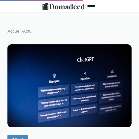
📰
Domadeed
Accueil
›
Actu