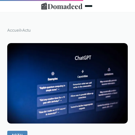
📰
Domadeed
Accueil
›
Actu