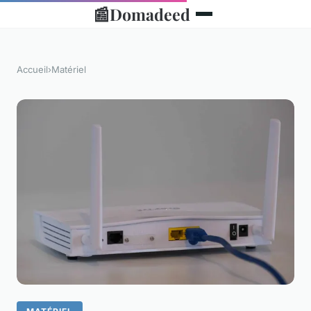
📰
Domadeed
Accueil
›
Matériel