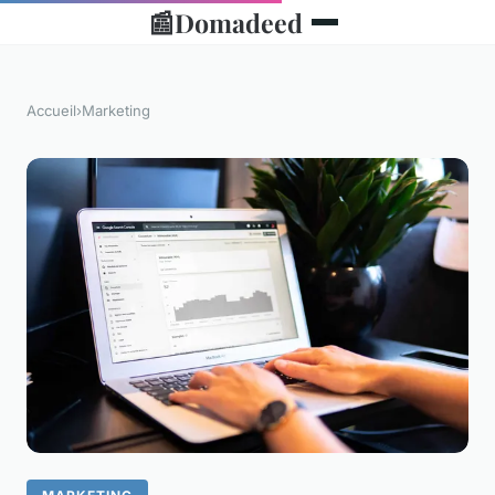
📰
Domadeed
Accueil
›
Marketing