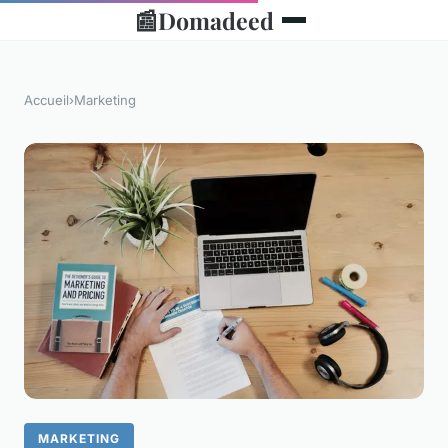
📰
Domadeed
Accueil
›
Marketing
MARKETING