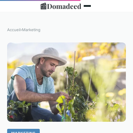
📰
Domadeed
Accueil
›
Marketing