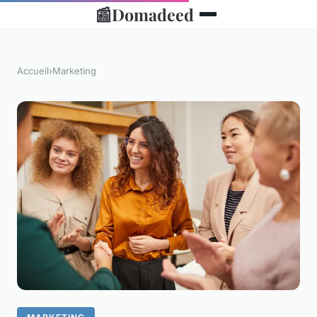
📰
Domadeed
Accueil
›
Marketing