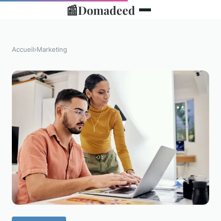
📰
Domadeed
Accueil
›
Marketing